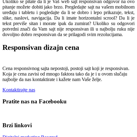
Ukoliko se pitate da li je Vaš web sajt responsivan odgovor na ovo
pitanje možete dobiti jako brzo. Pregledajte sajt na vašem mobilnom
uređaju i tabletu i pogledajte da li se dobro i lepo prikazuje, tekst,
slike, naslovi, navigacija. Da li imate horizontalni scrool? Da li je
tekst previše sitan i morate ipak da zumirat? Ukoliko su odgovori
potvrdni znači da Vam sajt nije responsivan ili u najbolju ruku nije
dovoljno dobro responsivan da se prilagodi svim rezolucijama.
Responsivan dizajn cena
Cena responsivnog sajta nepostoji, postoji sajt koji je responsivan.
Koja je cena zavisi od mnogo faktora tako da je i u ovom slučaju
najbolje da nas kontaktirate i kažete nam Vaše želje.
Kontaktirajte nas
Pratite nas na Facebooku
Brzi linkovi