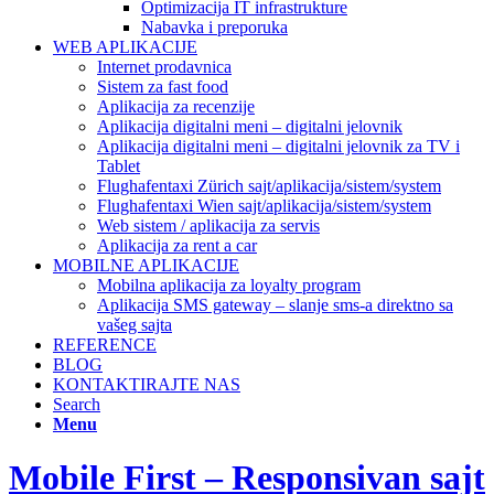
Optimizacija IT infrastrukture
Nabavka i preporuka
WEB APLIKACIJE
Internet prodavnica
Sistem za fast food
Aplikacija za recenzije
Aplikacija digitalni meni – digitalni jelovnik
Aplikacija digitalni meni – digitalni jelovnik za TV i
Tablet
Flughafentaxi Zürich sajt/aplikacija/sistem/system
Flughafentaxi Wien sajt/aplikacija/sistem/system
Web sistem / aplikacija za servis
Aplikacija za rent a car
MOBILNE APLIKACIJE
Mobilna aplikacija za loyalty program
Aplikacija SMS gateway – slanje sms-a direktno sa
vašeg sajta
REFERENCE
BLOG
KONTAKTIRAJTE NAS
Search
Menu
Mobile First – Responsivan sajt