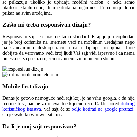
se prikazuju ukoliko je upitanju mobilni telefon, a neke samo
ukoliko je laptop i pc, ali to je dodatna pogodnost. Primerno je dobar
prikaz na svim uređajima.
Zašto mi treba responsivan dizajn?
Responsivan sajt je danas de facto standard. Krajnje je neophodan
jer je broj korisnika na internetu veći na mobilnim uređajima nego
na standardnim desktop računarima i laptop uređajima. Time
dobijate da verovatno veći broj ljudi Vaš sajt vidi ispravno i da nema
poteškoća sa prikazom, scrolovanjem, zumiranjem i slično.
Mobile first dizajn
Danas je gotovo nemoguće naći sajt koji je na vrhu googla, a da nije
mobile frist, bar ne za relevantne ključne reči. Dakle pored
dobrog
korisničkog istustva
, vaš sajt će se
bolje kotirati na google pretrazi
,
što je svakako win win situacija.
Da li je moj sajt responsivan?