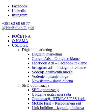
Facebook
LinkedIn
Instagram
+381 63 69 69 77
POČETNA
O NAMA
USLUGE
Digitalni marketing
Digitalni marketing
Google Ads – Google reklame
Facebook Ads – Facebook reklame
Instagram ads – Instagram reklame
Vođenje društvenih mreža
Vođenje i pisanje bloga
Newsletter – slanje biltena
SEO optimizacija
SEO optimizacija
Ubrzanje učitavanja sajta
Optimizacija HTML/JS/CSS koda
Mobile First – Responsivan sajt
Link building – izgradnja linkova