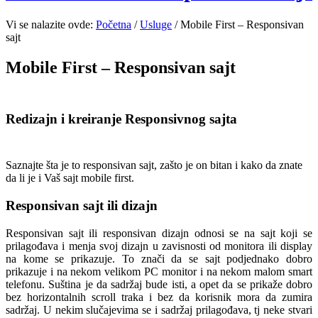
Vi se nalazite ovde:
Početna
/
Usluge
/
Mobile First – Responsivan
sajt
Mobile First – Responsivan sajt
Redizajn i kreiranje Responsivnog sajta
Saznajte šta je to responsivan sajt, zašto je on bitan i kako da znate
da li je i Vaš sajt mobile first.
Responsivan sajt ili dizajn
Responsivan sajt ili responsivan dizajn odnosi se na sajt koji se
prilagođava i menja svoj dizajn u zavisnosti od monitora ili display
na kome se prikazuje. To znači da se sajt podjednako dobro
prikazuje i na nekom velikom PC monitor i na nekom malom smart
telefonu. Suština je da sadržaj bude isti, a opet da se prikaže dobro
bez horizontalnih scroll traka i bez da korisnik mora da zumira
sadržaj. U nekim slučajevima se i sadržaj prilagođava, tj neke stvari