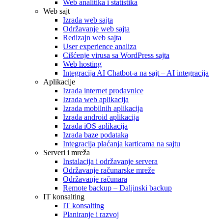
Web analitika i statistika
Web sajt
Izrada web sajta
Održavanje web sajta
Redizajn web sajta
User experience analiza
Cišćenje virusa sa WordPress sajta
Web hosting
Integracija AI Chatbot-a na sajt – AI integracija
Aplikacije
Izrada internet prodavnice
Izrada web aplikacija
Izrada mobilnih aplikacija
Izrada android aplikacija
Izrada iOS aplikacija
Izrada baze podataka
Integracija plaćanja karticama na sajtu
Serveri i mreža
Instalacija i održavanje servera
Održavanje računarske mreže
Održavanje računara
Remote backup – Daljinski backup
IT konsalting
IT konsalting
Planiranje i razvoj