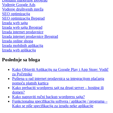
Digitalni marketing Beograd
Vođenje Google Ads
Vođenje društvenih mreža
SEO optimizacija
SEO optimizacija Bepgrad
Izrada web sajta
Izrada web sajta Beograd
Izrada internet prodavnice
Izrada internet prodavnice Beograd
Izrada online shopa
Izrada mobilnih aplikacija
Izrada web aplikacija
Poslednje sa bloga
Kako Objaviti Aplikaciju na Google Play i App Store: Vodič
za Početnike
Puštena u rad internet prodavnica sa integracijom plaćanja
pomoću platnih kartica
Kako prebaciti wordpress sajt na drugi server – hosting ili
domen?
Kako napraviti ručni backup wordpress sajta?
Funkcionalna specifikacija softvera / aplikacije / programa –
Kako se piše specifikacija za izradu neke aplikacije