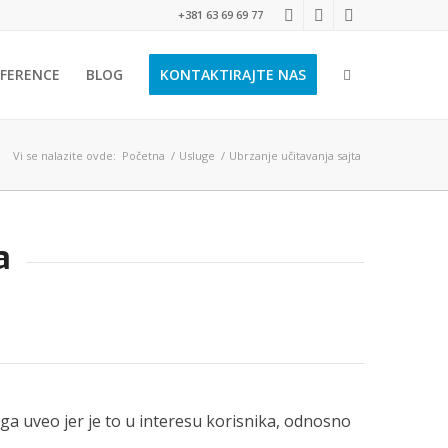
+381 63 69 69 77
EFERENCE
BLOG
KONTAKTIRAJTE NAS
Vi se nalazite ovde:
Početna
/
Usluge
/
Ubrzanje učitavanja sajta
a
vega uveo jer je to u interesu korisnika, odnosno