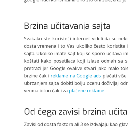
Brzina učitavanja sajta
Svakako ste koristeći internet videli da se nek
dosta vremena i to Vas ukoliko često koristite i
sajta. Ukoliko imate sajt koji se sporo učitava i
koštati kako posetilaca koji izlaze odmah sa s
pretrazi jer Google ovakve stvari jako malo tol
brzine čak i
reklame na Google ads
plaćati više
ubrzanjem sajta dobiti bolju ocenu doživljaj od
veoma bitno čak i za
plaćene reklame
.
Od čega zavisi brzina učita
Zavisi od dosta faktora ali 3 se izdvajaju kao glav