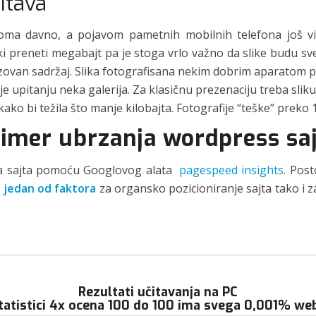
čitava
eoma davno, a pojavom pametnih mobilnih telefona još vi
ki preneti megabajt pa je stoga vrlo važno da slike budu sve
izovan sadržaj. Slika fotografisana nekim dobrim aparato
ije upitanju neka galerija. Za klasičnu prezenaciju treba slik
tu kako bi težila što manje kilobajta. Fotografije “teške” prek
imer ubrzanja wordpress sa
ja sajta pomoću Googlovog alata
pagespeed insights
. Post
 jedan od faktora
za organsko pozicioniranje sajta tako i 
Rezultati učitavanja na PC
atistici 4x ocena 100 do 100 ima svega 0,001% we