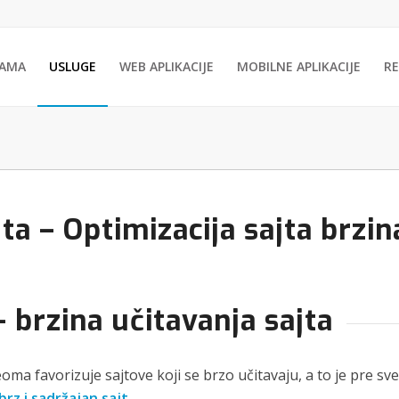
NAMA
USLUGE
WEB APLIKACIJE
MOBILNE APLIKACIJE
R
ta – Optimizacija sajta brzin
 brzina učitavanja sajta
eoma favorizuje sajtove koji se brzo učitavaju, a to je pre s
brz i sadržajan sajt.