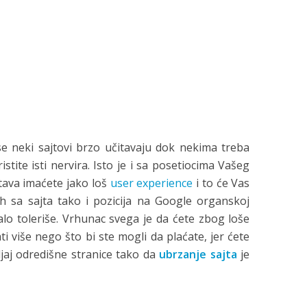
 se neki sajtovi brzo učitavaju dok nekima treba
tite isti nervira. Isto je i sa posetiocima Vašeg
itava imaćete jako loš
user experience
i to će Vas
ah sa sajta tako i pozicija na Google organskoj
alo toleriše. Vrhunac svega je da ćete zbog loše
ti više nego što bi ste mogli da plaćate, jer ćete
ljaj odredišne stranice tako da
ubrzanje sajta
je