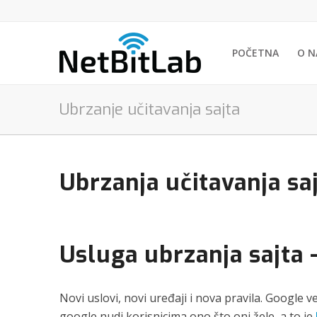
POČETNA
O 
Ubrzanje učitavanja sajta
Ubrzanja učitavanja saj
Usluga ubrzanja sajta –
Novi uslovi, novi uređaji i nova pravila. Google v
google nudi korisnicima ono što oni žele, a to je