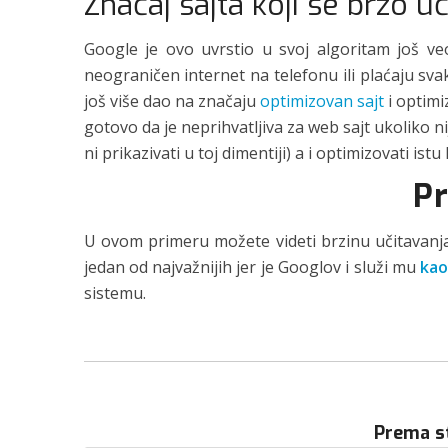
Značaj sajta koji se brzo u
Google je ovo uvrstio u svoj algoritam još v
neograničen internet na telefonu ili plaćaju sva
još više dao na značaju
optimizovan sajt
i optim
gotovo da je neprihvatljiva za web sajt ukoliko n
ni prikazivati u toj dimentiji) a i optimizovati is
Pr
U ovom primeru možete videti brzinu učitavan
jedan od najvažnijih jer je Googlov i služi mu
kao
sistemu.
Prema st