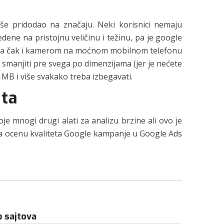
še pridodao na značaju. Neki korisnici nemaju
dene na pristojnu veličinu i težinu, pa je google
m pa čak i kamerom na moćnom mobilnom telefonu
u smanjiti pre svega po dimenzijama (jer je nećete
o 1MB i više svakako treba izbegavati.
jta
oje mnogi drugi alati za analizu brzine ali ovo je
za ocenu kvaliteta Google kampanje u Google Ads
b sajtova