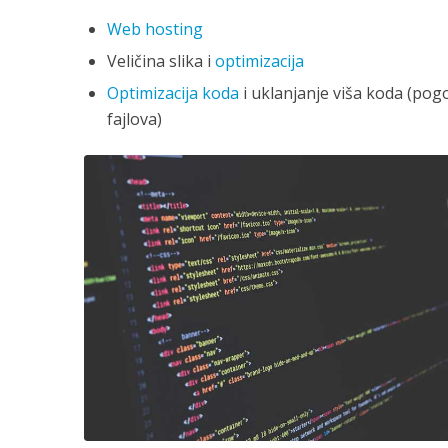
Web hosting
Veličina slika i
optimizacija
Optimizacija koda
i uklanjanje viša koda (po
fajlova)