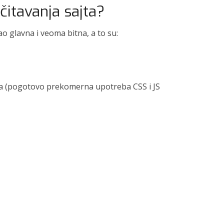
čitavanja sajta?
kao glavna i veoma bitna, a to su:
da (pogotovo prekomerna upotreba CSS i JS