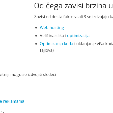
Od čega zavisi brzina u
Zavisi od dosta faktora ali 3 se izdvajaju 
Web hosting
Veličina slika i
optimizacija
Optimizacija koda
i uklanjanje viša ko
fajlova)
itniji mogu se izdvojiti sledeći
e reklamama