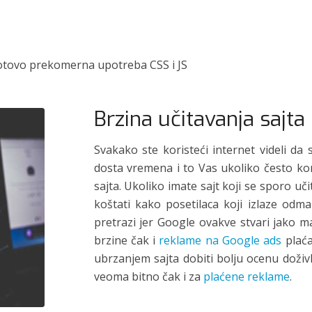
gotovo prekomerna upotreba CSS i JS
Brzina učitavanja sajta
Svakako ste koristeći internet videli da
dosta vremena i to Vas ukoliko često koris
sajta. Ukoliko imate sajt koji se sporo uč
koštati kako posetilaca koji izlaze odm
pretrazi jer Google ovakve stvari jako m
brzine čak i
reklame na Google ads
plaća
ubrzanjem sajta dobiti bolju ocenu doživ
veoma bitno čak i za
plaćene reklame
.