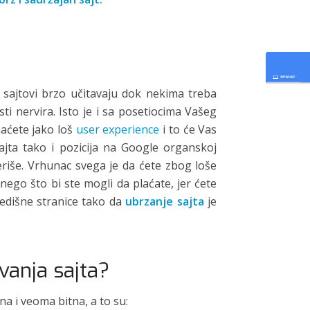
i sajtovi brzo učitavaju dok nekima treba
sti nervira. Isto je i sa posetiocima Vašeg
maćete jako loš
user experience
i to će Vas
ajta tako i pozicija na Google organskoj
eriše. Vrhunac svega je da ćete zbog loše
 nego što bi ste mogli da plaćate, jer ćete
redišne stranice tako da
ubrzanje sajta
je
vanja sajta?
na i veoma bitna, a to su: