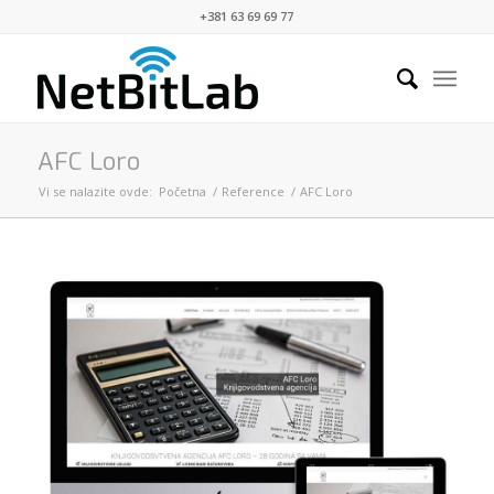
+381 63 69 69 77
AFC Loro
Vi se nalazite ovde:
Početna
/
Reference
/
AFC Loro