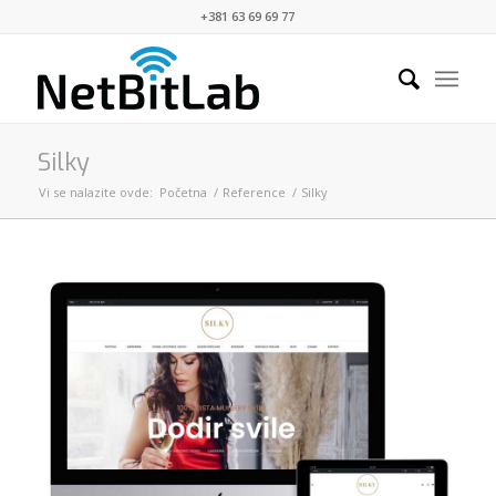
+381 63 69 69 77
Silky
Vi se nalazite ovde:
Početna
/
Reference
/
Silky