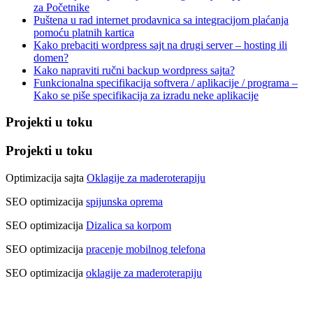
za Početnike
Puštena u rad internet prodavnica sa integracijom plaćanja
pomoću platnih kartica
Kako prebaciti wordpress sajt na drugi server – hosting ili
domen?
Kako napraviti ručni backup wordpress sajta?
Funkcionalna specifikacija softvera / aplikacije / programa –
Kako se piše specifikacija za izradu neke aplikacije
Projekti u toku
Projekti u toku
Optimizacija sajta
Oklagije za maderoterapiju
SEO optimizacija
spijunska oprema
SEO optimizacija
Dizalica sa korpom
SEO optimizacija
pracenje mobilnog telefona
SEO optimizacija
oklagije za maderoterapiju