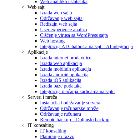
Web analitika i statistika
Web sajt
Izrada web sajta
Održavanje web sajta
Redizajn web sajta
User experience analiza
Cišćenje virusa sa WordPress sajta
Web hosting
Integracija AI Chatbot-a na sajt – AI integracija
Aplikacije
Izrada internet prodavnice
Izrada web aplikacija
Izrada mobilnih aplikacija
Izrada android aplikacija
Izrada iOS aplikacija
Izrada baze podataka
Integracija plaćanja karticama na sajtu
Serveri i mreža
Instalacija i održavanje servera
Održavanje računarske mreže
Održavanje računara
Remote backup – Daljinski backup
IT konsalting
IT konsalting
Planiranje i razvoj