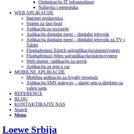
Optimizacija IT infrastrukture
Nabavka i preporuka
WEB APLIKACIJE
Internet prodavnica
Sistem za fast food
Aplikacija za recenzije
Aplikacija digitalni meni – digitalni jelovnik
Aplikacija digitalni meni – digitalni jelovnik za TV i
Tablet
Flughafentaxi Zürich sajt/aplikacija/sistem/system
Flughafentaxi Wien sajt/aplikacija/sistem/system
Web sistem / aplikacija za servis
Aplikacija za rent a car
MOBILNE APLIKACIJE
Mobilna aplikacija za loyalty program
Aplikacija SMS gateway – slanje sms-a direktno sa
vašeg sajta
REFERENCE
BLOG
KONTAKTIRAJTE NAS
Search
Menu
Loewe Srbija