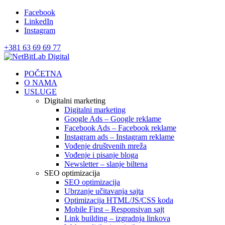
Facebook
LinkedIn
Instagram
+381 63 69 69 77
POČETNA
O NAMA
USLUGE
Digitalni marketing
Digitalni marketing
Google Ads – Google reklame
Facebook Ads – Facebook reklame
Instagram ads – Instagram reklame
Vođenje društvenih mreža
Vođenje i pisanje bloga
Newsletter – slanje biltena
SEO optimizacija
SEO optimizacija
Ubrzanje učitavanja sajta
Optimizacija HTML/JS/CSS koda
Mobile First – Responsivan sajt
Link building – izgradnja linkova