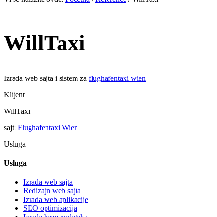
WillTaxi
Izrada web sajta i sistem za
flughafentaxi wien
Klijent
WillTaxi
sajt:
Flughafentaxi Wien
Usluga
Usluga
Izrada web sajta
Redizajn web sajta
Izrada web aplikacije
SEO optimizacija
Izrada baze podataka