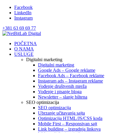
Facebook
LinkedIn
Instagram
+381 63 69 69 77
POČETNA
O NAMA
USLUGE
Digitalni marketing
Digitalni marketing
Google Ads – Google reklame
Facebook Ads – Facebook reklame
Instagram ads – Instagram reklame
Vođenje društvenih mreža
Vođenje i pisanje bloga
Newsletter – slanje biltena
SEO optimizacija
SEO optimizacija
Ubrzanje učitavanja sajta
Optimizacija HTML/JS/CSS koda
Mobile First – Responsivan sajt
Link building – izgradnja linkova