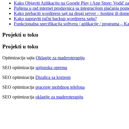
Kako Objaviti Aplikaciju na Google Play i App Store: Vodič z
Puštena u rad internet prodavnica sa integracijom plaćanja pomo
Kako prebaciti wordpress sajt na drugi server – hosting ili dom
Kako napraviti ručni backup wordpress sajta?
Funkcionalna specifikacija softvera / aplikacije / programa – Ka
Projekti u toku
Projekti u toku
Optimizacija sajta
Oklagije za maderoterapiju
SEO optimizacija
spijunska oprema
SEO optimizacija
Dizalica sa korpom
SEO optimizacija
pracenje mobilnog telefona
SEO optimizacija
oklagije za maderoterapiju