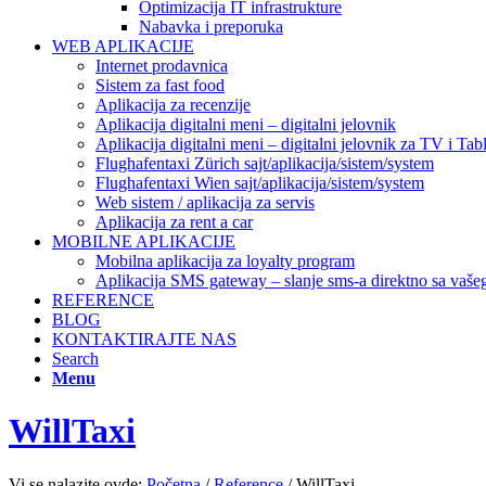
Optimizacija IT infrastrukture
Nabavka i preporuka
WEB APLIKACIJE
Internet prodavnica
Sistem za fast food
Aplikacija za recenzije
Aplikacija digitalni meni – digitalni jelovnik
Aplikacija digitalni meni – digitalni jelovnik za TV i Tabl
Flughafentaxi Zürich sajt/aplikacija/sistem/system
Flughafentaxi Wien sajt/aplikacija/sistem/system
Web sistem / aplikacija za servis
Aplikacija za rent a car
MOBILNE APLIKACIJE
Mobilna aplikacija za loyalty program
Aplikacija SMS gateway – slanje sms-a direktno sa vašeg
REFERENCE
BLOG
KONTAKTIRAJTE NAS
Search
Menu
WillTaxi
Vi se nalazite ovde:
Početna
/
Reference
/
WillTaxi