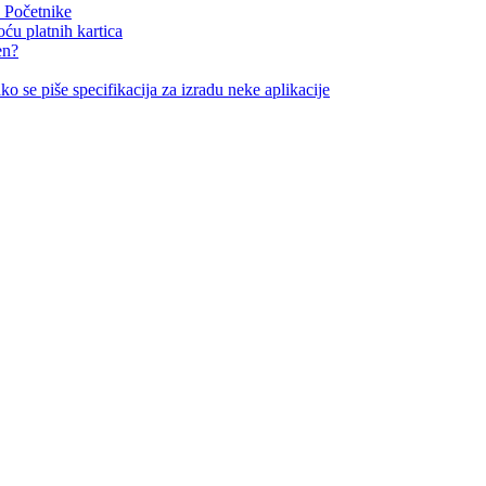
a Početnike
ću platnih kartica
en?
ko se piše specifikacija za izradu neke aplikacije